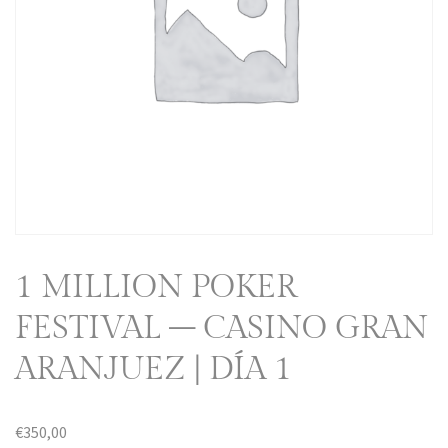
1 MILLION POKER
FESTIVAL – CASINO GRAN
ARANJUEZ | DÍA 1
€
350,00