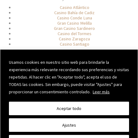
Casino Atlántico
Casino Bahía de Cadiz
Casino Conde Luna
Gran Casino Melilla
Gran Casino Sardinero
Casino del Tormes
Casino Zaragoza
Casino Santiago
TRABAJA CON NOSOTROS
Usamos cookies en nuestro sitio web para brindarle la
experiencia más relevante recordando sus preferencias y visitas
rrhh@casinogranvia.es
repetidas. Al hacer clic en "Aceptar todo", acepta el uso de
TODAS las cookies. Sin embargo, puede visitar "Ajustes" para
proporcionar un consentimiento controlado.
Leer más
CANAL DE DENUNCIAS
Acceder
Aceptar todo
Ajustes