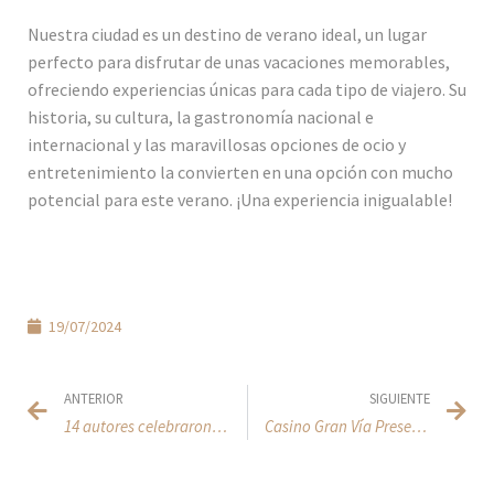
Nuestra ciudad es un destino de verano ideal, un lugar
perfecto para disfrutar de unas vacaciones memorables,
ofreciendo experiencias únicas para cada tipo de viajero. Su
historia, su cultura, la gastronomía nacional e
internacional y las maravillosas opciones de ocio y
entretenimiento la convierten en una opción con mucho
potencial para este verano. ¡Una experiencia inigualable!
19/07/2024
ANTERIOR
SIGUIENTE
14 autores celebraron el 75 Aniversario de “El tercer hombre” en el Casino Gran Vía
Casino Gran Vía Presenta su Nueva Carta de Cócteles para Halloween: ¡Están de Muerte!