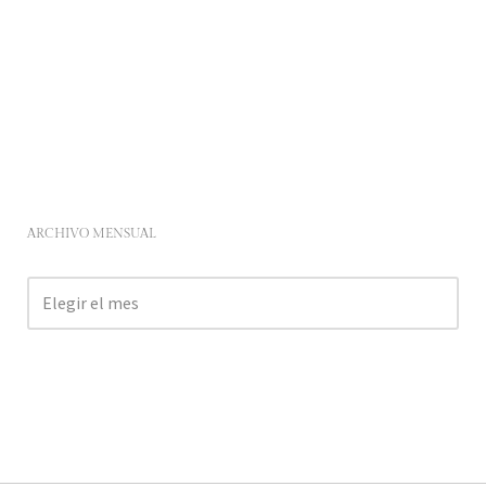
Casino Gran Vía te ofrece experiencias únicas
para todas las ocasiones
CONTACTA AHORA
ARCHIVO MENSUAL