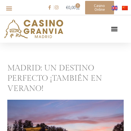
Casino
0
€
0,00
Online
Saltar
al
contenido
MADRID: UN DESTINO
PERFECTO ¡TAMBIÉN EN
VERANO!