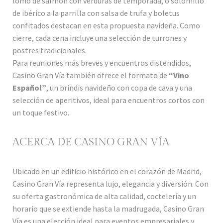
lomo de salmón con verduras de temporada, o solomillo
de ibérico a la parrilla con salsa de trufa y boletus
confitados destacan en esta propuesta navideña. Como
cierre, cada cena incluye una selección de turrones y
postres tradicionales.
Para reuniones más breves y encuentros distendidos,
Casino Gran Vía también ofrece el formato de
“Vino
Español”
, un brindis navideño con copa de cava y una
selección de aperitivos, ideal para encuentros cortos con
un toque festivo.
ACERCA DE CASINO GRAN VÍA
Ubicado en un edificio histórico en el corazón de Madrid,
Casino Gran Vía representa lujo, elegancia y diversión. Con
su oferta gastronómica de alta calidad, coctelería y un
horario que se extiende hasta la madrugada, Casino Gran
Vía es una elección ideal para eventos empresariales y