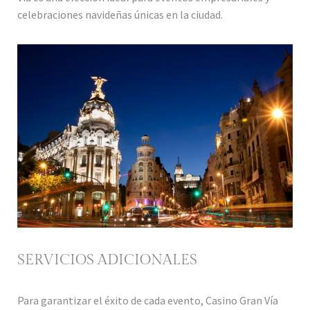
celebraciones navideñas únicas en la ciudad.
SERVICIOS ADICIONALES
Para garantizar el éxito de cada evento, Casino Gran Vía