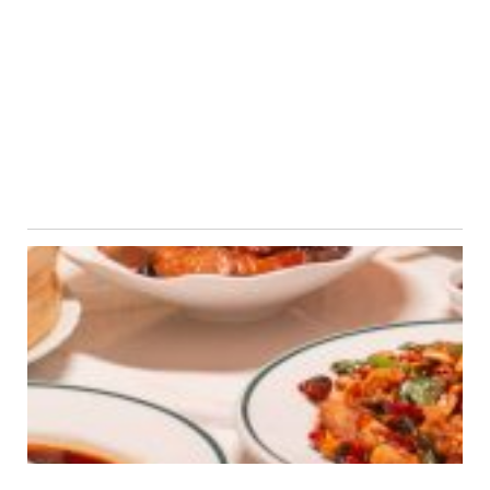
rt
e
e
n
M
a
d
ri
d
R
e
s
t
a
u
r
a
n
t