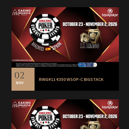
02
RING#11 €350 WSOP-C BIGSTACK
NOV