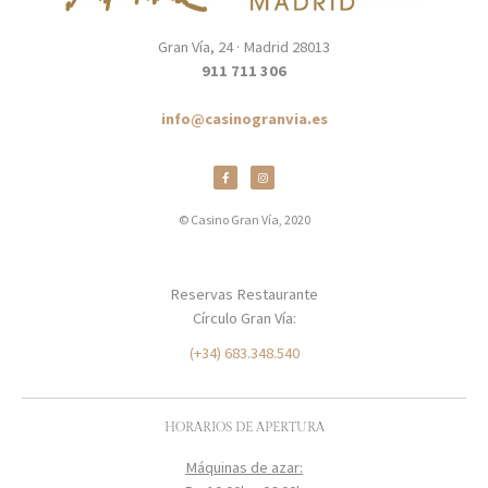
Gran Vía, 24 · Madrid 28013
911 711 306
info@casinogranvia.es
© Casino Gran Vía, 2020
Reservas Restaurante
Círculo Gran Vía:
(+34) 683.348.540
HORARIOS DE APERTURA
Máquinas de azar: