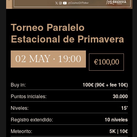
Torneo Paralelo
Estacional de Primavera
02 MAY · 19:00
€100,00
Buy in:
100€ (90€ + fee 10€)
Puntos iniciales:
30.000
Niveles:
15′
Registro extendido:
10 niveles
Meteorito:
5K | 10€