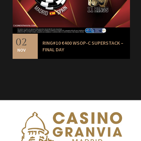
02
RING#10 €400 WSOP-C SUPERSTACK –
FINAL DAY
NOV