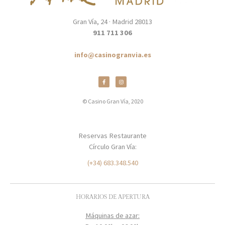
Gran Vía, 24 · Madrid 28013
911 711 306
info@casinogranvia.es
© Casino Gran Vía, 2020
Reservas Restaurante
Círculo Gran Vía:
(+34) 683.348.540
HORARIOS DE APERTURA
Máquinas de azar: