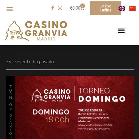
Casino
0
€
0,00
Online
Saltar
al
contenido
Este evento ha pasado.