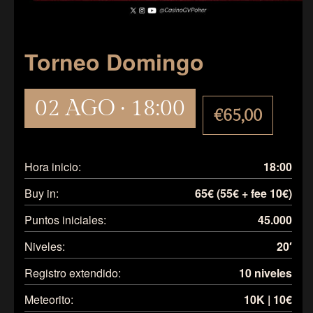
Torneo Domingo
02 AGO · 18:00
€65,00
Hora inicio:
18:00
Buy in:
65€ (55€ + fee 10€)
Puntos iniciales:
45.000
Niveles:
20′
Registro extendido:
10 niveles
Meteorito:
10K | 10€