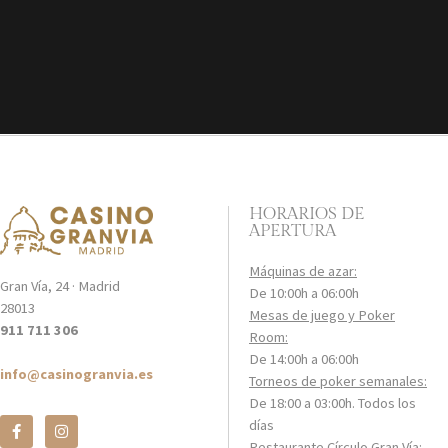
HORARIOS DE
APERTURA
Máquinas de azar:
Gran Vía, 24 · Madrid
De 10:00h a 06:00h
28013
Mesas de juego y Poker
911 711 306
Room:
De 14:00h a 06:00h
info@casinogranvia.es
Torneos de poker semanales:
De 18:00 a 03:00h. Todos los
días
Restaurante Círculo Gran Vía: