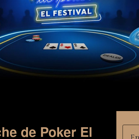
che de Poker El
En