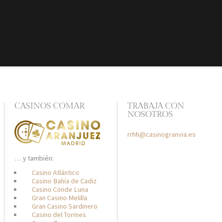
CASINOS COMAR
TRABAJA CON
NOSOTROS
rrhh@casinogranvia.es
… y también:
Casino Atlántico
Casino Bahía de Cadiz
Casino Conde Luna
Gran Casino Melilla
Gran Casino Sardinero
Casino del Tormes