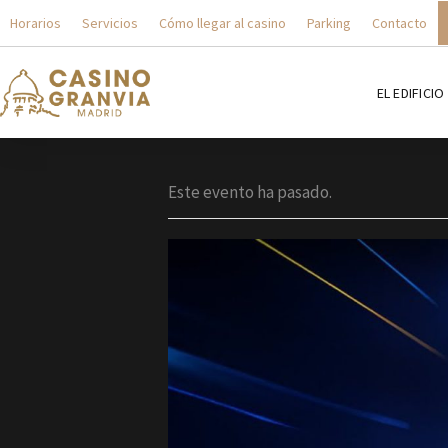
Horarios
Servicios
Cómo llegar al casino
Parking
Contacto
Saltar
al
EL EDIFICIO
contenido
Este evento ha pasado.