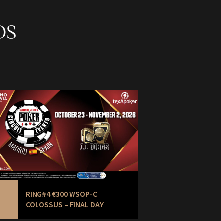
OS
2
RING#4 €300 WSOP-C
COLOSSUS – FINAL DAY