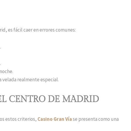
id, es fácil caer en errores comunes:
.
.
 noche.
na velada realmente especial.
EL CENTRO DE MADRID
s estos criterios,
Casino Gran Vía
se presenta como una