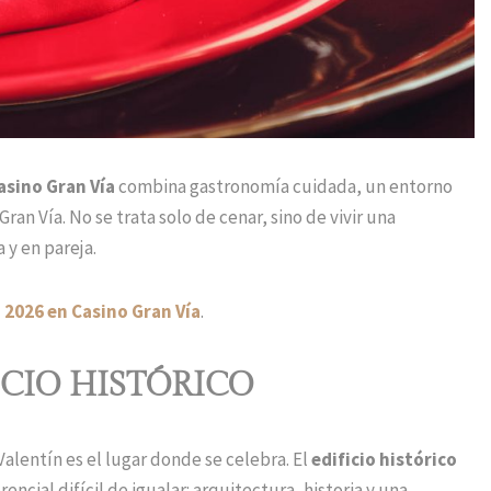
asino Gran Vía
combina gastronomía cuidada, un entorno
ran Vía. No se trata solo de cenar, sino de vivir una
 y en pareja.
 2026 en Casino Gran Vía
.
ICIO HISTÓRICO
alentín es el lugar donde se celebra. El
edificio histórico
cial difícil de igualar: arquitectura, historia y una