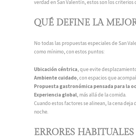
verdad en San Valentín, estos son los criterios
QUÉ DEFINE LA MEJO
No todas las propuestas especiales de San Val
como mínimo, con estos puntos:
Ubicación céntrica
, que evite desplazamientos
Ambiente cuidado
, con espacios que acompañ
Propuesta gastronómica pensada para la o
Experiencia global
, más allá de la comida.
Cuando estos factores se alinean, la cena deja d
noche.
ERRORES HABITUALES