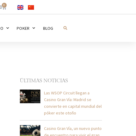
0
0
NO
POKER
BLOG
ÚLTIMAS NOTICIAS
Las WSOP Circuit llegan a
Casino Gran Vía: Madrid se
convierte en capital mundial del
póker este otoño
Casino Gran Vía, un nuevo punto
de encuentro para vivir el gran