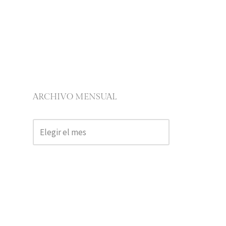
experiencias únicas para
todas las ocasiones
CONTACTA AHORA
ARCHIVO MENSUAL