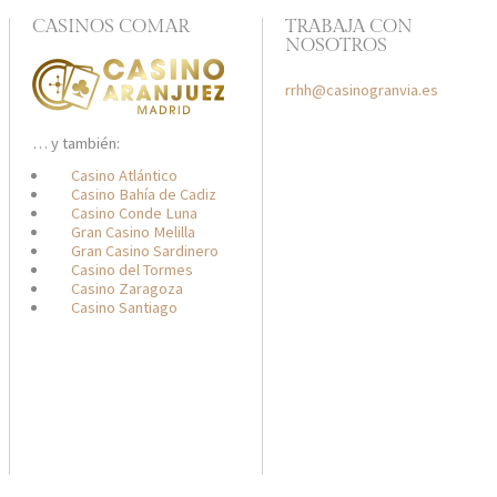
CASINOS COMAR
TRABAJA CON
NOSOTROS
rrhh@casinogranvia.es
… y también:
Casino Atlántico
Casino Bahía de Cadiz
Casino Conde Luna
Gran Casino Melilla
Gran Casino Sardinero
Casino del Tormes
Casino Zaragoza
Casino Santiago