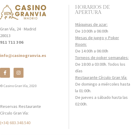
HORARIOS DE
APERTURA
Máquinas de azar:
Gran Vía, 24 · Madrid
De 10:00h a 06:00h
28013
Mesas de juego y Poker
911 711 306
Room:
De 14:00h a 06:00h
info@casinogranvia.es
Torneos de poker semanales:
De 18:00 a 03:00h. Todos los
días
Restaurante Círculo Gran Vía:
De domingo a miércoles hasta
© Casino Gran Vía, 2020
la 01:00h.
De jueves a sábado hasta las
02:00h.
Reservas Restaurante
Círculo Gran Vía:
(+34) 683.348.540