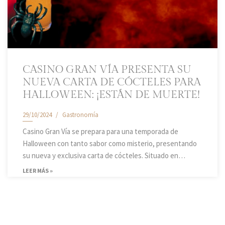
CASINO GRAN VÍA PRESENTA SU
NUEVA CARTA DE CÓCTELES PARA
HALLOWEEN: ¡ESTÁN DE MUERTE!
29/10/2024
Gastronomía
Casino Gran Vía se prepara para una temporada de
Halloween con tanto sabor como misterio, presentando
su nueva y exclusiva carta de cócteles. Situado en…
LEER MÁS »