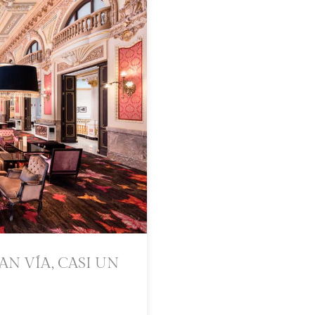
AN VÍA, CASI UN