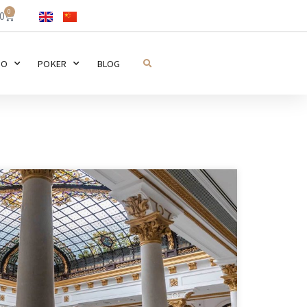
0
0
NO
POKER
BLOG