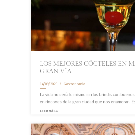
LOS MEJORES CÓCTELES EN M
GRAN VÍA
14/09/2020
Gastronomía
La vida no sería lo mismo sin los brindis con buen
en rincones de la gran ciudad que nos enamoran.
LEER MÁS »