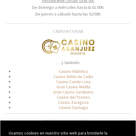
Restaurante Círculo Gran Vía:
De domingo a miércoles hasta la 01:00h.
De jueves a sábado hasta las 02:00h.
CASINOS COMAR
… y también:
Casino Atlántico
Casino Bahía de Cadiz
Casino Conde Luna
Gran Casino Melilla
Gran Casino Sardinero
Casino del Tormes
Casino Zaragoza
Casino Santiago
TRABAJA CON NOSOTROS
rrhh@casinogranvia.es
Usamos cookies en nuestro sitio web para brindarle la