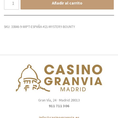
Añadir al carrito
SKU:
33846-9-WIPT-ESPAÑA-#21-MYSTERY-BOUNTY
Gran Vía, 24 · Madrid 28013
911 711 306
info@casinogranvia.es