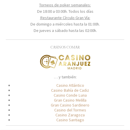
Torneos de poker semanales:
De 18:00 a 03:00h. Todos los días
Restaurante Círculo Gran Vía:
De domingo a miércoles hasta la 01:00h.
De jueves a sábado hasta las 02:00h.
CASINOS COMAR
… y también:
Casino Atlántico
Casino Bahía de Cadiz
Casino Conde Luna
Gran Casino Melilla
Gran Casino Sardinero
Casino del Tormes
Casino Zaragoza
Casino Santiago