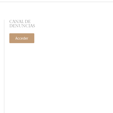
CANAL DE
DENUNCIAS
Acceder