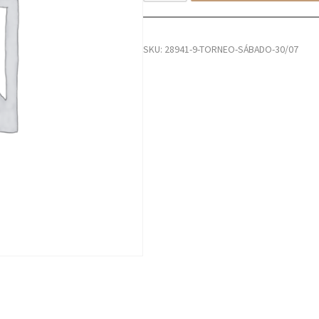
SKU:
28941-9-TORNEO-SÁBADO-30/07