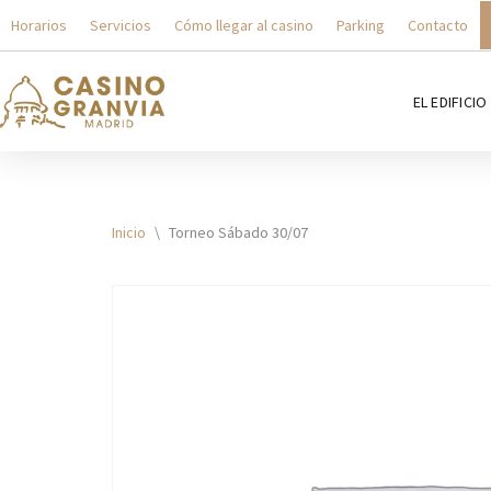
Horarios
Servicios
Cómo llegar al casino
Parking
Contacto
Saltar
al
EL EDIFICIO
contenido
Inicio
\
Torneo Sábado 30/07