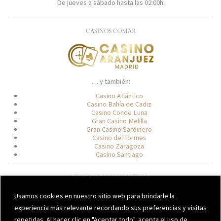
De jueves a sábado hasta las 02:00h.
CASINOS COMAR
… y también:
Casino Atlántico
Casino Bahía de Cadiz
Casino Conde Luna
Gran Casino Melilla
Gran Casino Sardinero
Casino del Tormes
Casino Zaragoza
Casino Santiago
TRABAJA CON NOSOTROS
rrhh@casinogranvia.es
Usamos cookies en nuestro sitio web para brindarle la
experiencia más relevante recordando sus preferencias y visitas
repetidas. Al hacer clic en "Aceptar todo", acepta el uso de