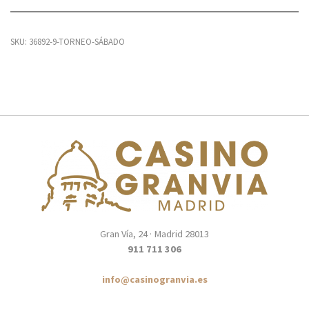
SKU:
36892-9-TORNEO-SÁBADO
Gran Vía, 24 · Madrid 28013
911 711 306
info@casinogranvia.es