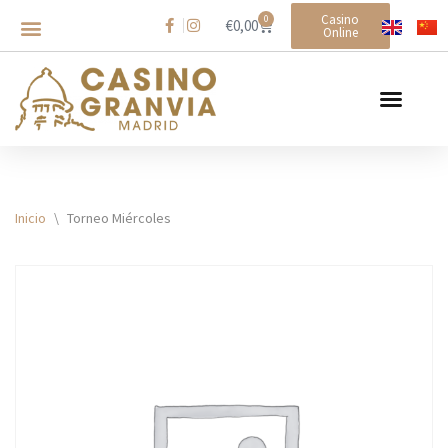
Casino
0
€
0,00
Online
Saltar
al
contenido
Inicio
\
Torneo Miércoles