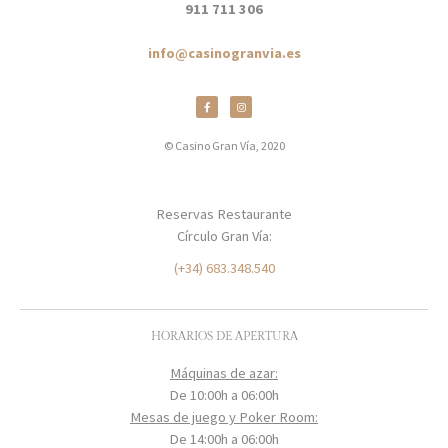
911 711 306
info@casinogranvia.es
© Casino Gran Vía, 2020
Reservas Restaurante
Círculo Gran Vía:
(+34) 683.348.540
HORARIOS DE APERTURA
Máquinas de azar:
De 10:00h a 06:00h
Mesas de juego y Poker Room:
De 14:00h a 06:00h