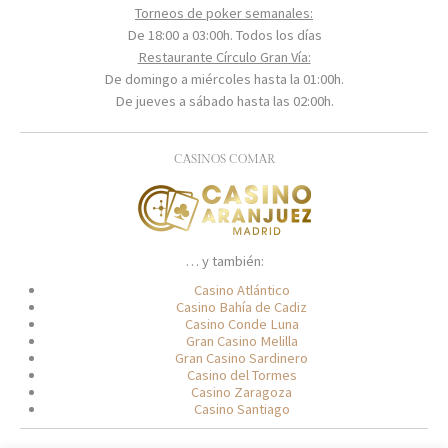
Torneos de poker semanales:
De 18:00 a 03:00h. Todos los días
Restaurante Círculo Gran Vía:
De domingo a miércoles hasta la 01:00h.
De jueves a sábado hasta las 02:00h.
CASINOS COMAR
… y también:
Casino Atlántico
Casino Bahía de Cadiz
Casino Conde Luna
Gran Casino Melilla
Gran Casino Sardinero
Casino del Tormes
Casino Zaragoza
Casino Santiago