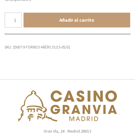
Añadir al carrito
SKU:
25007-9-TORNEO-MIÉRCOLES-05/01
Gran Vía, 24 · Madrid 28013