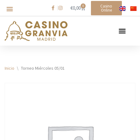
Casino
0
€
0,00
Online
Saltar
al
contenido
Inicio
\
Torneo Miércoles 05/01