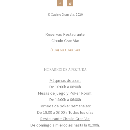
© Casino Gran Vía, 2020
Reservas Restaurante
Círculo Gran Vía:
(+34) 683.348.540
HORARIOS DE APERTURA
Máquinas de azar:
De 10:00h a 06:00h
Mesas de juego y Poker Room:
De 14:00h a 06:00h
Torneos de poker semanales:
De 18:00 a 03:00h. Todos los días
Restaurante Círculo Gran Vía:
De domingo a miércoles hasta la 01:00h.