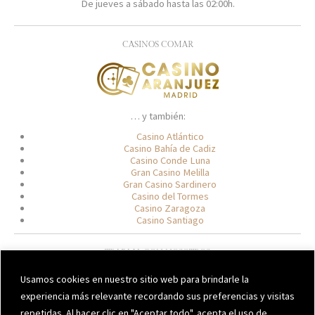
De jueves a sábado hasta las 02:00h.
CASINOS COMAR
… y también:
Casino Atlántico
Casino Bahía de Cadiz
Casino Conde Luna
Gran Casino Melilla
Gran Casino Sardinero
Casino del Tormes
Casino Zaragoza
Casino Santiago
TRABAJA CON NOSOTROS
rrhh@casinogranvia.es
Usamos cookies en nuestro sitio web para brindarle la
experiencia más relevante recordando sus preferencias y visitas
repetidas. Al hacer clic en "Aceptar todo", acepta el uso de