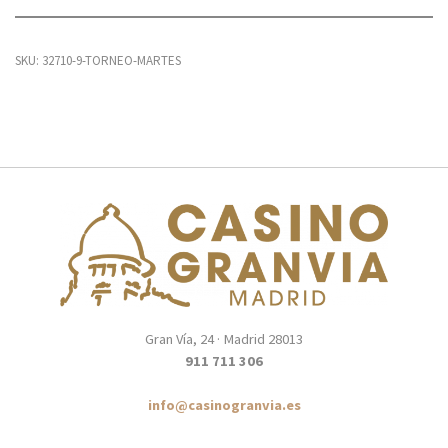
SKU:
32710-9-TORNEO-MARTES
Gran Vía, 24 · Madrid 28013
911 711 306
info@casinogranvia.es