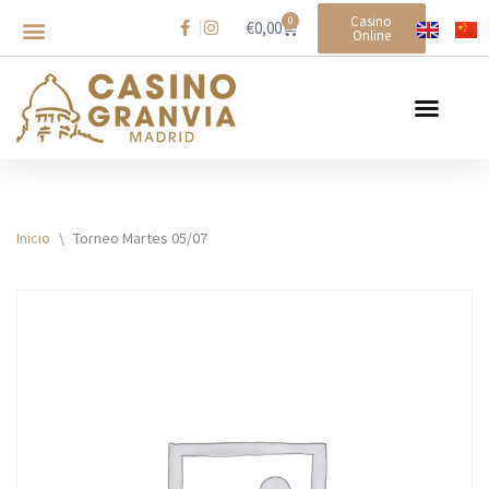
Casino
0
€
0,00
Online
Saltar
al
contenido
Inicio
\
Torneo Martes 05/07