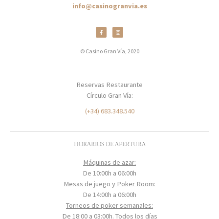
info@casinogranvia.es
© Casino Gran Vía, 2020
Reservas Restaurante
Círculo Gran Vía:
(+34) 683.348.540
HORARIOS DE APERTURA
Máquinas de azar:
De 10:00h a 06:00h
Mesas de juego y Poker Room:
De 14:00h a 06:00h
Torneos de poker semanales:
De 18:00 a 03:00h. Todos los días