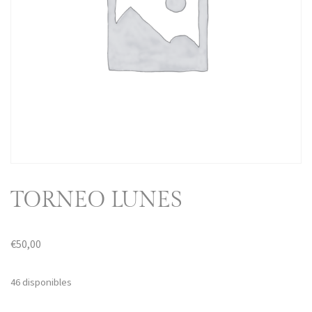
TORNEO LUNES
€
50,00
46 disponibles