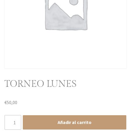
TORNEO LUNES
€
50,00
Añadir al carrito