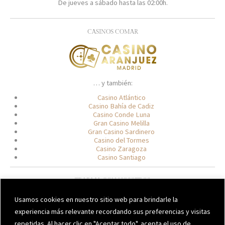
De jueves a sábado hasta las 02:00h.
CASINOS COMAR
… y también:
Casino Atlántico
Casino Bahía de Cadiz
Casino Conde Luna
Gran Casino Melilla
Gran Casino Sardinero
Casino del Tormes
Casino Zaragoza
Casino Santiago
TRABAJA CON NOSOTROS
rrhh@casinogranvia.es
Usamos cookies en nuestro sitio web para brindarle la
experiencia más relevante recordando sus preferencias y visitas
repetidas. Al hacer clic en "Aceptar todo", acepta el uso de