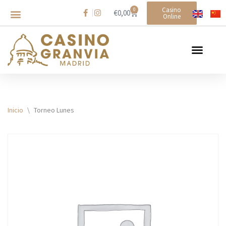
Casino
0
€
0,00
Online
Saltar
al
contenido
Inicio
\
Torneo Lunes