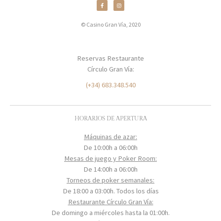
© Casino Gran Vía, 2020
Reservas Restaurante
Círculo Gran Vía:
(+34) 683.348.540
HORARIOS DE APERTURA
Máquinas de azar:
De 10:00h a 06:00h
Mesas de juego y Poker Room:
De 14:00h a 06:00h
Torneos de poker semanales:
De 18:00 a 03:00h. Todos los días
Restaurante Círculo Gran Vía:
De domingo a miércoles hasta la 01:00h.