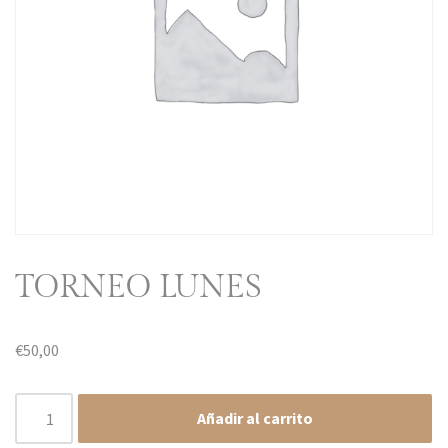
TORNEO LUNES
€
50,00
Añadir al carrito