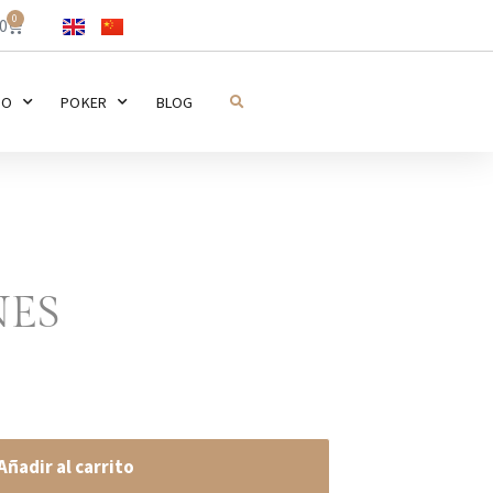
0
0
NO
POKER
BLOG
NES
Añadir al carrito