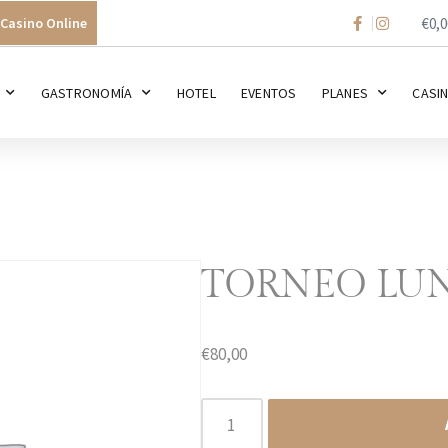
€
0,0
Casino Online
GASTRONOMÍA
HOTEL
EVENTOS
PLANES
CASI
TORNEO LU
€
80,00