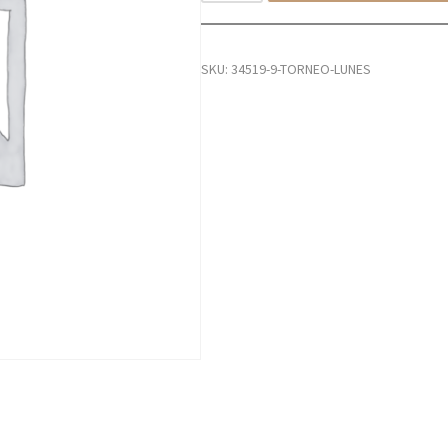
SKU:
34519-9-TORNEO-LUNES