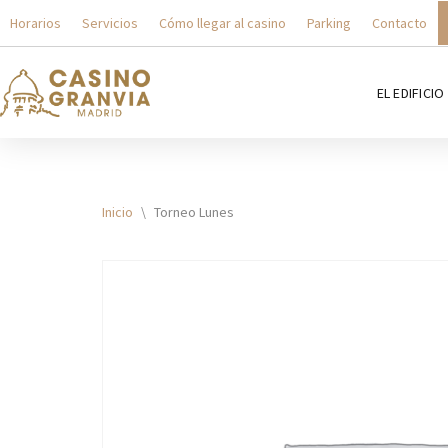
Horarios
Servicios
Cómo llegar al casino
Parking
Contacto
Saltar
al
EL EDIFICIO
contenido
Inicio
\
Torneo Lunes