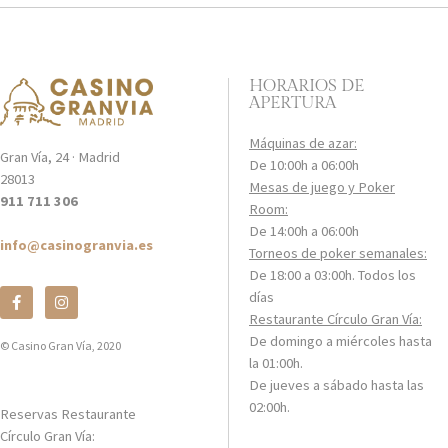
HORARIOS DE
APERTURA
Máquinas de azar:
Gran Vía, 24 · Madrid
De 10:00h a 06:00h
28013
Mesas de juego y Poker
911 711 306
Room:
De 14:00h a 06:00h
info@casinogranvia.es
Torneos de poker semanales:
De 18:00 a 03:00h. Todos los
días
Restaurante Círculo Gran Vía:
De domingo a miércoles hasta
© Casino Gran Vía, 2020
la 01:00h.
De jueves a sábado hasta las
02:00h.
Reservas Restaurante
Círculo Gran Vía: