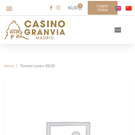
Casino
0
€
0,00
Online
Saltar
al
contenido
Inicio
\
Torneo Lunes 09/05