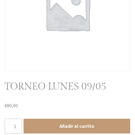
TORNEO LUNES 09/05
€
80,00
Añadir al carrito