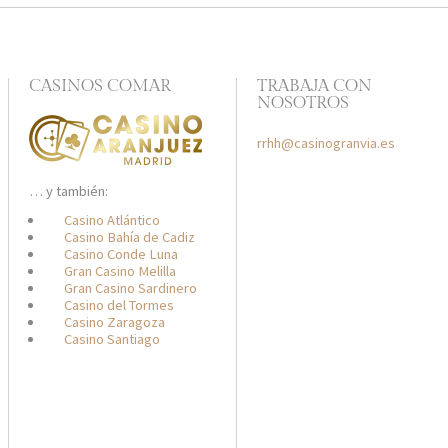
CASINOS COMAR
TRABAJA CON
NOSOTROS
rrhh@casinogranvia.es
… y también:
Casino Atlántico
Casino Bahía de Cadiz
Casino Conde Luna
Gran Casino Melilla
Gran Casino Sardinero
Casino del Tormes
Casino Zaragoza
Casino Santiago