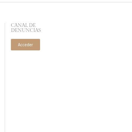
CANAL DE
DENUNCIAS
Acceder