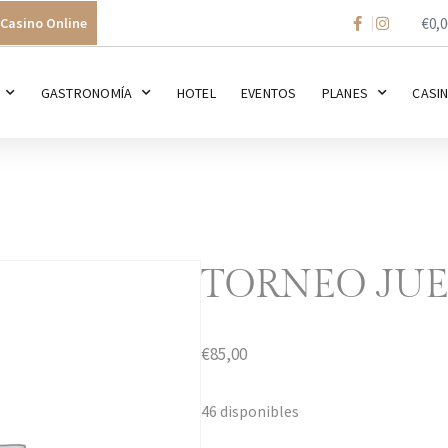
€
0,0
Casino Online
GASTRONOMÍA
HOTEL
EVENTOS
PLANES
CASI
TORNEO JU
€
85,00
46 disponibles