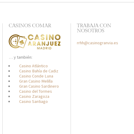
CASINOS COMAR
TRABAJA CON
NOSOTROS
rrhh@casinogranvia.es
… y también:
Casino Atlántico
Casino Bahía de Cadiz
Casino Conde Luna
Gran Casino Melilla
Gran Casino Sardinero
Casino del Tormes
Casino Zaragoza
Casino Santiago