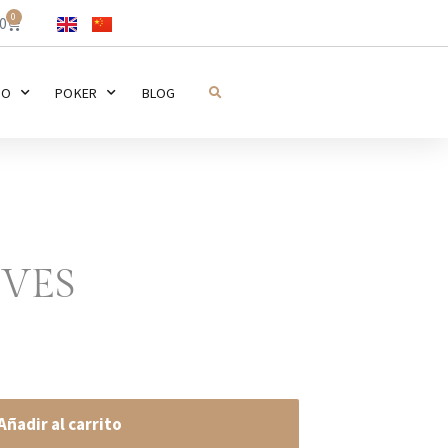
0
0
NO
POKER
BLOG
EVES
Añadir al carrito