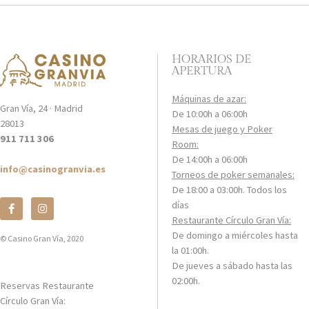
HORARIOS DE
APERTURA
Máquinas de azar:
Gran Vía, 24 · Madrid
De 10:00h a 06:00h
28013
Mesas de juego y Poker
911 711 306
Room:
De 14:00h a 06:00h
info@casinogranvia.es
Torneos de poker semanales:
De 18:00 a 03:00h. Todos los
días
Restaurante Círculo Gran Vía:
De domingo a miércoles hasta
© Casino Gran Vía, 2020
la 01:00h.
De jueves a sábado hasta las
02:00h.
Reservas Restaurante
Círculo Gran Vía: