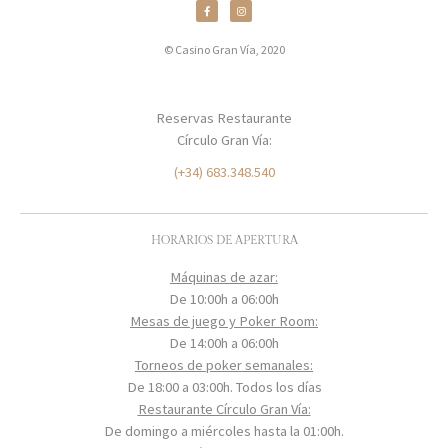
© Casino Gran Vía, 2020
Reservas Restaurante
Círculo Gran Vía:
(+34) 683.348.540
HORARIOS DE APERTURA
Máquinas de azar:
De 10:00h a 06:00h
Mesas de juego y Poker Room:
De 14:00h a 06:00h
Torneos de poker semanales:
De 18:00 a 03:00h. Todos los días
Restaurante Círculo Gran Vía:
De domingo a miércoles hasta la 01:00h.