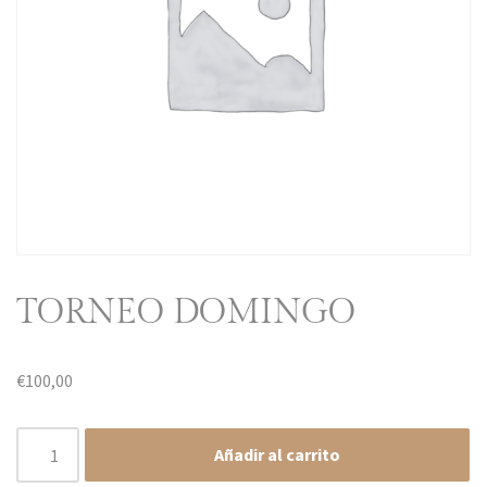
TORNEO DOMINGO
€
100,00
Añadir al carrito