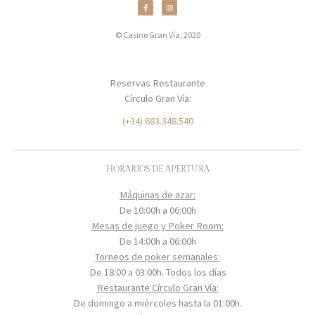
© Casino Gran Vía, 2020
Reservas Restaurante
Círculo Gran Vía:
(+34) 683.348.540
HORARIOS DE APERTURA
Máquinas de azar:
De 10:00h a 06:00h
Mesas de juego y Poker Room:
De 14:00h a 06:00h
Torneos de poker semanales:
De 18:00 a 03:00h. Todos los días
Restaurante Círculo Gran Vía:
De domingo a miércoles hasta la 01:00h.