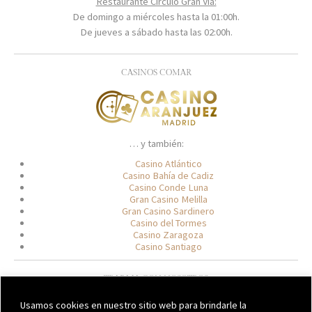
Restaurante Círculo Gran Vía:
De domingo a miércoles hasta la 01:00h.
De jueves a sábado hasta las 02:00h.
CASINOS COMAR
… y también:
Casino Atlántico
Casino Bahía de Cadiz
Casino Conde Luna
Gran Casino Melilla
Gran Casino Sardinero
Casino del Tormes
Casino Zaragoza
Casino Santiago
TRABAJA CON NOSOTROS
rrhh@casinogranvia.es
Usamos cookies en nuestro sitio web para brindarle la