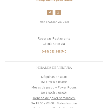
© Casino Gran Vía, 2020
Reservas Restaurante
Círculo Gran Vía:
(+34) 683.348.540
HORARIOS DE APERTURA
Máquinas de azar:
De 10:00h a 06:00h
Mesas de juego y Poker Room:
De 14:00h a 06:00h
Torneos de poker semanales:
De 18:00 a 03:00h. Todos los días