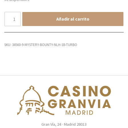
Añadir al carrito
SKU:
34560-9-MYSTERY-BOUNTY-NLH-1B-TURBO
Gran Vía, 24 · Madrid 28013