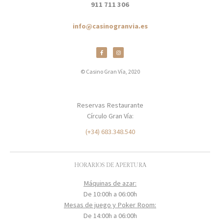
911 711 306
info@casinogranvia.es
© Casino Gran Vía, 2020
Reservas Restaurante
Círculo Gran Vía:
(+34) 683.348.540
HORARIOS DE APERTURA
Máquinas de azar:
De 10:00h a 06:00h
Mesas de juego y Poker Room:
De 14:00h a 06:00h