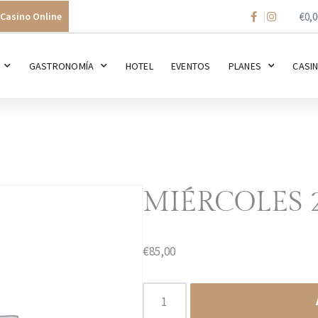
€
0,0
Casino Online
GASTRONOMÍA
HOTEL
EVENTOS
PLANES
CASI
MIÉRCOLES 2
€
85,00