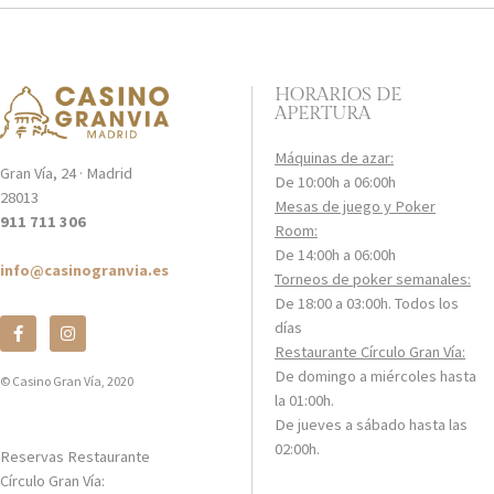
HORARIOS DE
APERTURA
Máquinas de azar:
Gran Vía, 24 · Madrid
De 10:00h a 06:00h
28013
Mesas de juego y Poker
911 711 306
Room:
De 14:00h a 06:00h
info@casinogranvia.es
Torneos de poker semanales:
De 18:00 a 03:00h. Todos los
días
Restaurante Círculo Gran Vía:
De domingo a miércoles hasta
© Casino Gran Vía, 2020
la 01:00h.
De jueves a sábado hasta las
02:00h.
Reservas Restaurante
Círculo Gran Vía: