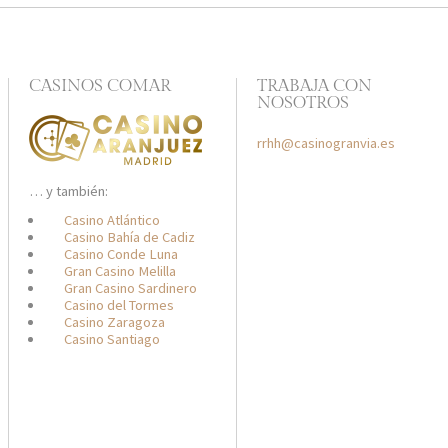
CASINOS COMAR
TRABAJA CON
NOSOTROS
rrhh@casinogranvia.es
… y también:
Casino Atlántico
Casino Bahía de Cadiz
Casino Conde Luna
Gran Casino Melilla
Gran Casino Sardinero
Casino del Tormes
Casino Zaragoza
Casino Santiago