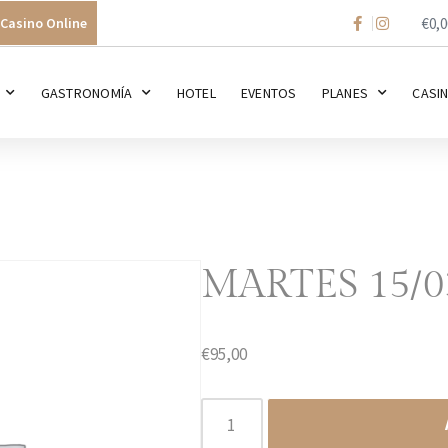
€
0,0
Casino Online
GASTRONOMÍA
HOTEL
EVENTOS
PLANES
CASI
MARTES 15/0
€
95,00