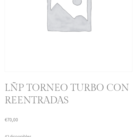
LÑP TORNEO TURBO CON
REENTRADAS
€
70,00
42 disponibles