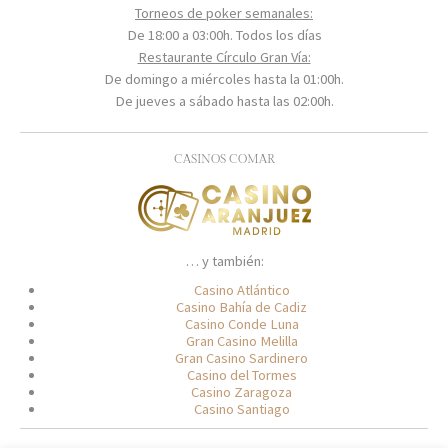
Torneos de poker semanales:
De 18:00 a 03:00h. Todos los días
Restaurante Círculo Gran Vía:
De domingo a miércoles hasta la 01:00h.
De jueves a sábado hasta las 02:00h.
CASINOS COMAR
… y también:
Casino Atlántico
Casino Bahía de Cadiz
Casino Conde Luna
Gran Casino Melilla
Gran Casino Sardinero
Casino del Tormes
Casino Zaragoza
Casino Santiago