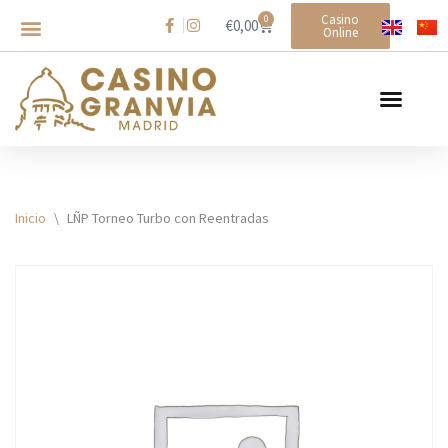
Casino
0
€
0,00
Online
Saltar
al
contenido
Inicio
\
LÑP Torneo Turbo con Reentradas