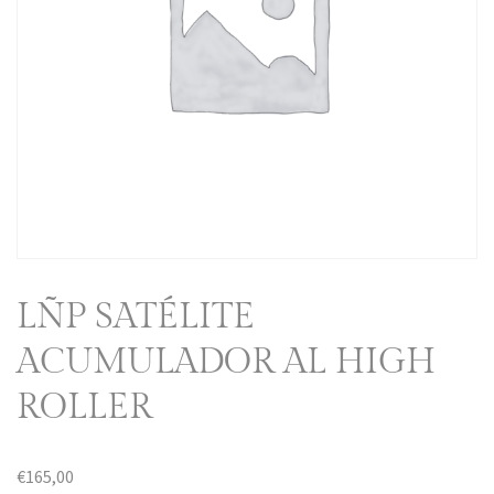
LÑP SATÉLITE
ACUMULADOR AL HIGH
ROLLER
€
165,00