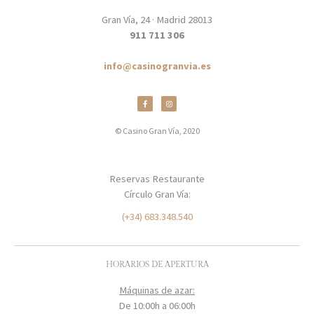
Gran Vía, 24 · Madrid 28013
911 711 306
info@casinogranvia.es
© Casino Gran Vía, 2020
Reservas Restaurante
Círculo Gran Vía:
(+34) 683.348.540
HORARIOS DE APERTURA
Máquinas de azar:
De 10:00h a 06:00h