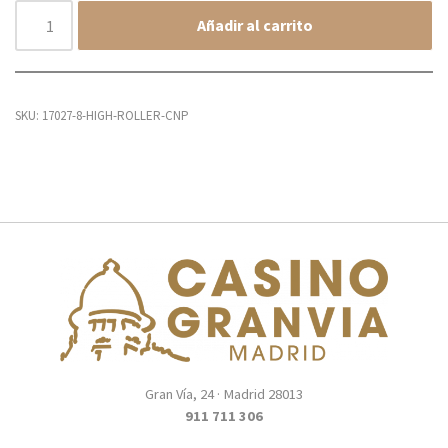
Añadir al carrito
SKU:
17027-8-HIGH-ROLLER-CNP
Gran Vía, 24 · Madrid 28013
911 711 306