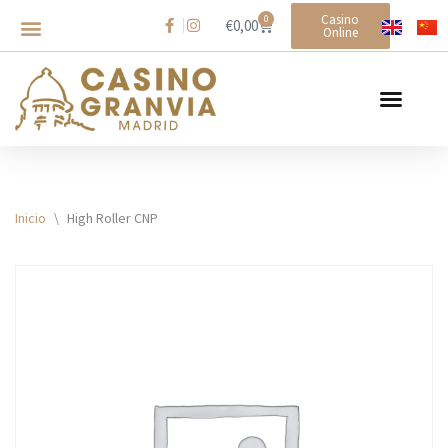
Casino
0
€
0,00
Online
Saltar
al
contenido
Inicio
\
High Roller CNP