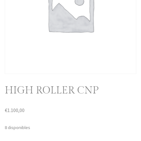
HIGH ROLLER CNP
€
1.100,00
8 disponibles