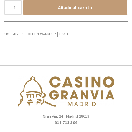
Añadir al carrito
SKU:
28550-9-GOLDEN-WARM-UP-|-DAY-1
Gran Vía, 24 · Madrid 28013
911 711 306