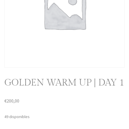
GOLDEN WARM UP | DAY 1
€
200,00
49 disponibles