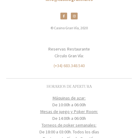
© Casino Gran Vía, 2020
Reservas Restaurante
Círculo Gran Vía:
(+34) 683.348.540
HORARIOS DE APERTURA
Máquinas de azar:
De 10:00h a 06:00h
Mesas de juego y Poker Room:
De 14:00h a 06:00h
Torneos de poker semanales:
De 18:00 a 03:00h. Todos los días