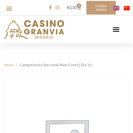
Casino
0
€
0,00
Online
Saltar
al
contenido
Inicio
\
Campeonato Nacional Main Event | Día 1A