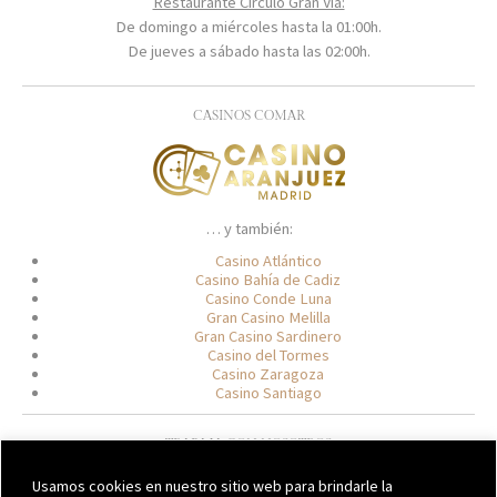
Restaurante Círculo Gran Vía:
De domingo a miércoles hasta la 01:00h.
De jueves a sábado hasta las 02:00h.
CASINOS COMAR
… y también:
Casino Atlántico
Casino Bahía de Cadiz
Casino Conde Luna
Gran Casino Melilla
Gran Casino Sardinero
Casino del Tormes
Casino Zaragoza
Casino Santiago
TRABAJA CON NOSOTROS
rrhh@casinogranvia.es
Usamos cookies en nuestro sitio web para brindarle la