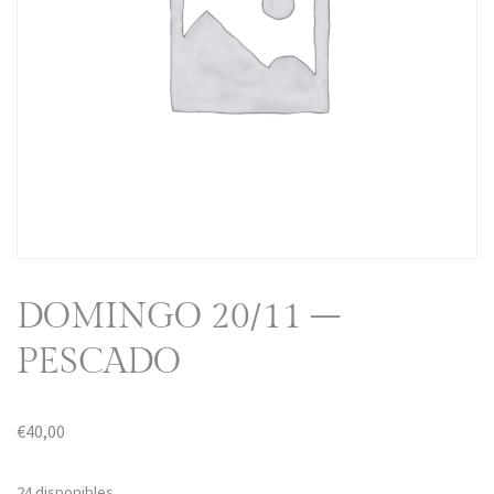
DOMINGO 20/11 –
PESCADO
€
40,00
24 disponibles