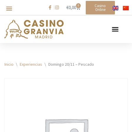
Casino
0
€
0,00
Online
Saltar
al
contenido
Inicio
\
Experiencias
\
Domingo 20/11 – Pescado