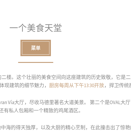
一个美食天堂
菜单
4号) 的豪华宫殿的二楼。这个壮丽的美食空间向这座建筑的历史致敬
极具体现建筑的细节魅力，
厨房每周从下午13:30开放
，捍卫传统
an Vía大厅，尽收马德里著名大道美景。 第二个是OVAL
 还有私人包厢和一个精致的鸡尾酒区。
地中海的得天独厚，以及大厨的精心烹制，在此撞击出了惊艳