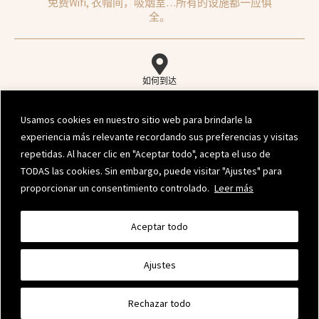
免费Wifi, 衣帽间，吸烟室…所有的设施都一应俱
全。
如何到达
无需担心马德里市中心！详情请咨询。
Usamos cookies en nuestro sitio web para brindarle la
experiencia más relevante recordando sus preferencias y visitas
repetidas. Al hacer clic en "Aceptar todo", acepta el uso de
TODAS las cookies. Sin embargo, puede visitar "Ajustes" para
停車場
proporcionar un consentimiento controlado.
Leer más
探索格蘭大道賭場附近的停車場。
Aceptar todo
联系我们
Ajustes
我们竭诚为您解决任何问题或提供您所需要的信
息
Rechazar todo