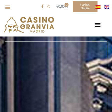
Casino
0
€
0,00
Online
跳
至
正
文