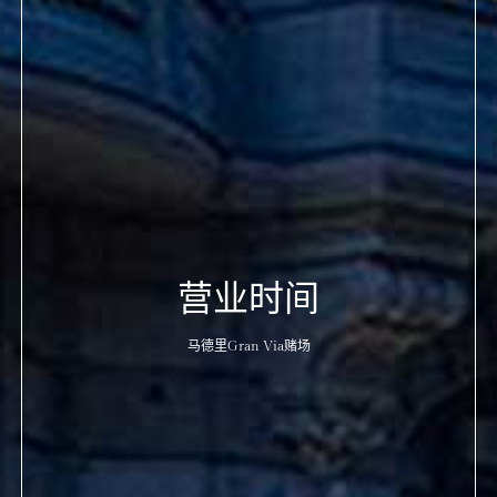
营业时间
马德里Gran Via赌场