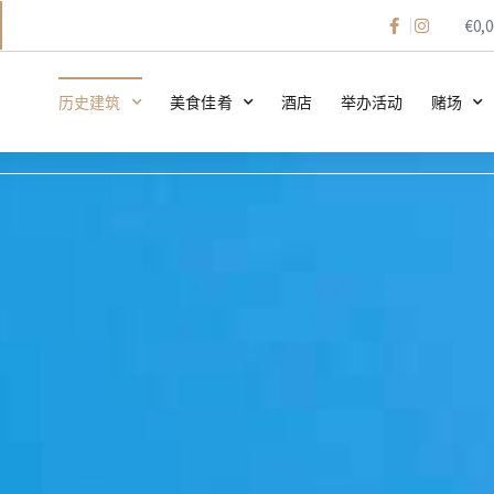
€
0,0
历史建筑
美食佳肴
酒店
举办活动
赌场