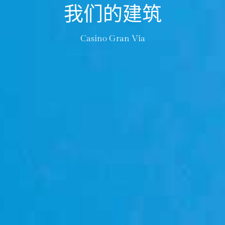
我们的建筑
Casino Gran Vía