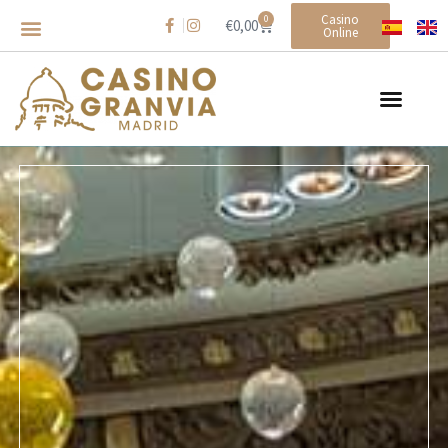
Casino
0
€
0,00
Online
跳
至
正
文