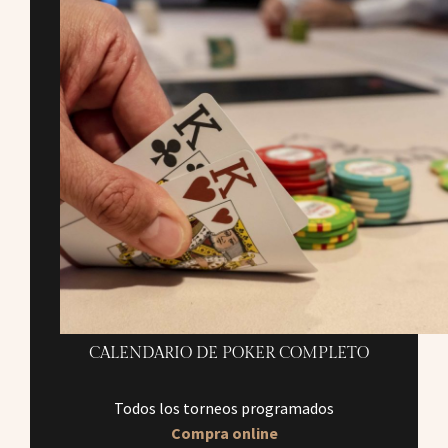
CALENDARIO DE POKER COMPLETO
Todos los torneos programados
Compra online