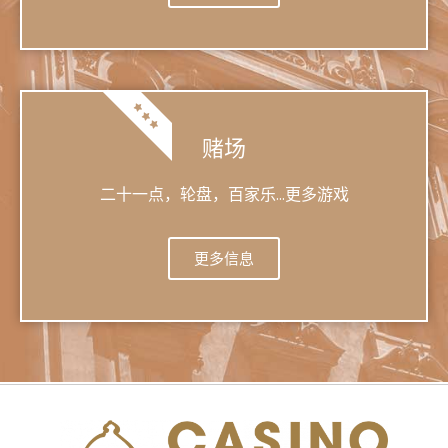
赌场
二十一点，轮盘，百家乐...更多游戏
更多信息